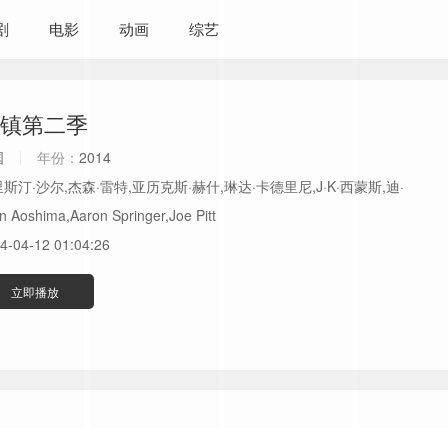
剧
电影
动画
综艺
镇第二季
国
年份：
2014
斯汀·沙尔,杰森·雷特,亚历克斯·赫什,琳达·卡德里尼,J·K·西蒙斯,迪·
n Aoshima,Aaron Springer,Joe Pitt
4-04-12 01:04:26
立即播放