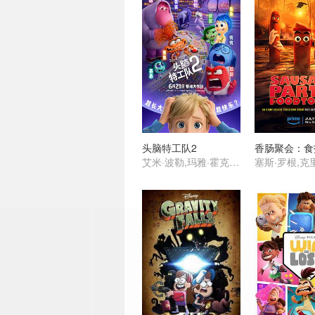
头脑特工队2
艾米·波勒,玛雅·霍克,肯辛顿·托尔曼,莉萨·拉皮拉,托尼·海尔,刘易斯·布莱克,菲利丝·史密斯,阿尤·艾德维利,莉莉玛,格蕾丝·陆,苏梅亚·努里丁-格林,阿黛尔·艾克萨勒霍布洛斯,保罗·沃尔特·豪泽,朱恩·斯奎布,戴安·琳恩,凯尔·麦克拉克伦,伊薇特·尼科尔·布朗,罗恩·芬奇斯,詹姆士·奥斯汀·约翰逊,叶永,史蒂夫·波赛尔