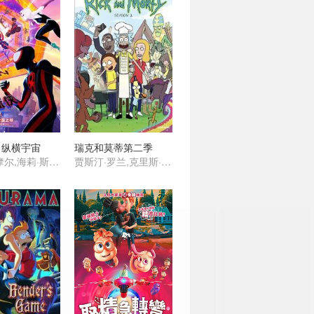
：纵横宇宙
瑞克和莫蒂第二季
沙梅克·摩尔,海莉·斯坦菲尔德,奥斯卡·伊萨克,杰克·约翰逊,伊萨·雷,詹森·舒瓦兹曼,马赫沙拉·阿里,布莱恩·泰里·亨利,劳伦·维勒斯,丹尼尔·卡卢亚,卡兰·索尼,安迪·萨姆伯格,乔玛·塔科内,唐纳德·格洛弗,谢伊·惠格姆,阿曼德拉·斯坦伯格 ,瑞秋·德拉彻,佩吉·陆,安德鲁·加菲尔德,佐伊·克罗维兹,约翰·木兰尼,贵美子·格伦,克里斯·派恩
贾斯汀·罗兰,克里斯·帕内尔,斯宾瑟·格拉默