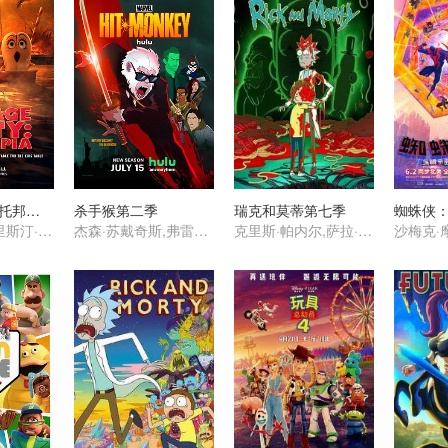
香肠聚会：食托邦第一季
杀手猴第二季
瑞克和莫蒂第七季
蜘蛛侠
塞斯·罗根,克里斯汀·韦格,迈克尔·塞拉,大卫·克朗姆霍茨,爱德华·诺顿,威尔·福特,山姆·理查森,娜塔莎·罗斯韦尔,亚瑟·李斯特
杰森·苏戴奇斯,弗雷德·塔特西奥,奥立薇娅·玛恩,武井乔治,松村艾丽,蕾可·艾尔丝沃斯,诺希尔·达拉尔,Nobi Nakanishi,Mia Korf
克里斯·帕内尔,萨拉·乔克,斯宾瑟·格拉默