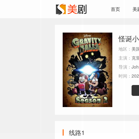
首页
美
怪诞小
地区：
美
主演：
克里
导演：
Joh
时间：
202
线路1