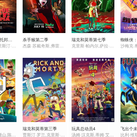
香肠聚会：食托邦第一季
杀手猴第二季
瑞克和莫蒂第七季
蜘蛛侠
塞斯·罗根,克里斯汀·韦格,迈克尔·塞拉,大卫·克朗姆霍茨,爱德华·诺顿,威尔·福特,山姆·理查森,娜塔莎·罗斯韦尔,亚瑟·李斯特
杰森·苏戴奇斯,弗雷德·塔特西奥,奥立薇娅·玛恩,武井乔治,松村艾丽,蕾可·艾尔丝沃斯,诺希尔·达拉尔,Nobi Nakanishi,Mia Korf
克里斯·帕内尔,萨拉·乔克,斯宾瑟·格拉默
瑞克和莫蒂第三季
玩具总动员4
威尔·福特,王鹿山,陈琦烨,乔·费尔斯通,米兰·雷,乔希·汤姆森,Rosie Foss
贾斯汀·罗兰,克里斯·帕内尔,斯宾瑟·格拉默
汤姆·汉克斯,蒂姆·艾伦,安妮·波茨,托尼·海尔,科甘-迈克尔·凯,玛德琳·麦格劳,克里斯蒂娜·亨德里克斯,乔丹·皮尔,基努·里维斯,松村艾丽,杰伊·埃尔南德斯,罗里·艾伦,琼·库萨克,邦尼·亨特,克里斯汀·沙尔,华莱士·肖恩,约翰·拉岑贝格,布莱克·克拉克,朱恩·斯奎布,卡尔·韦瑟斯,唐·里克斯,杰夫·格尔林,朱莉安娜·汉森,爱丝黛儿·哈里斯,劳里·梅特卡夫,史蒂夫·波赛尔,梅尔·布鲁克斯,艾伦·欧朋海默,卡罗尔·博内特,贝蒂·怀特,卡尔·雷纳,比尔·哈德尔,帕特丽夏·阿奎特,提摩西·道尔顿,弗利,梅丽