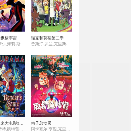
：纵横宇宙
瑞克和莫蒂第二季
沙梅克·摩尔,海莉·斯坦菲尔德,奥斯卡·伊萨克,杰克·约翰逊,伊萨·雷,詹森·舒瓦兹曼,马赫沙拉·阿里,布莱恩·泰里·亨利,劳伦·维勒斯,丹尼尔·卡卢亚,卡兰·索尼,安迪·萨姆伯格,乔玛·塔科内,唐纳德·格洛弗,谢伊·惠格姆,阿曼德拉·斯坦伯格 ,瑞秋·德拉彻,佩吉·陆,安德鲁·加菲尔德,佐伊·克罗维兹,约翰·木兰尼,贵美子·格伦,克里斯·派恩
贾斯汀·罗兰,克里斯·帕内尔,斯宾瑟·格拉默
飞出个未来大电影3：班德的游戏
精子总动员
比利·维斯特,凯特蕾·萨加尔,约翰·迪·马吉欧,特蕾丝·麦克尼尔,莫里斯·拉马奇,菲尔·拉马,劳伦·汤姆,大卫·赫尔曼,凯斯·索西,弗兰克·维尔克
阿卡塞尔·亨涅,克里斯蒂安·鲁贝克,Mathilde Thomine Storm,比约恩·桑德奎斯特,娜思琳·库斯拉维,Christian Fredrik Mikkelsen