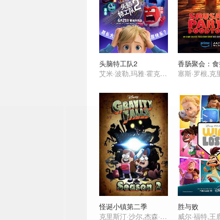
头脑特工队2
艾米·波勒,玛雅·霍克,肯辛顿·托尔曼,莉萨·拉皮拉,托尼·海尔,刘易斯·布莱克,菲利丝·史密斯,阿尤·艾德维利,莉莉玛,格蕾丝·陆,苏梅亚·努里丁-格林,阿黛尔·艾克萨勒霍布洛斯,保罗·沃尔特·豪泽,朱恩·斯奎布,戴安·琳恩,凯尔·麦克拉克伦,伊薇特·尼科尔·布朗,罗恩·芬奇斯,詹姆士·奥斯汀·约翰逊,叶永,史蒂夫·波赛尔
怪诞小镇第二季
胜与败
克里斯汀·沙尔,杰森·雷特,亚历克斯·赫什,琳达·卡德里尼,J·K·西蒙斯,迪·布拉雷·贝克尔,Jackie Buscarino,Niki Yang,Carl Faruolo