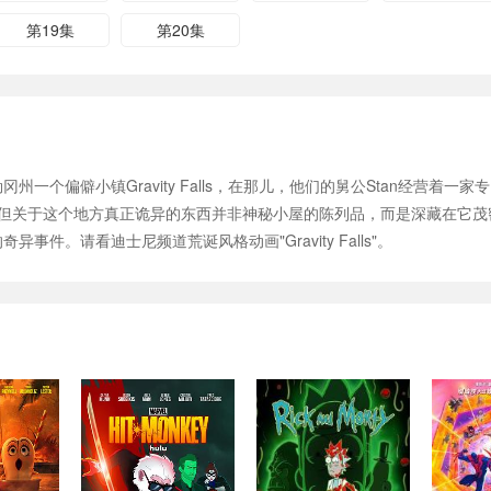
第19集
第20集
俄勒冈州一个偏僻小镇Gravity Falls，在那儿，他们的舅公Stan经营着
但关于这个地方真正诡异的东西并非神秘小屋的陈列品，而是深藏在它茂密的
异事件。请看迪士尼频道荒诞风格动画"Gravity Falls"。