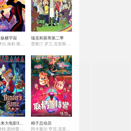
：纵横宇宙
瑞克和莫蒂第二季
沙梅克·摩尔,海莉·斯坦菲尔德,奥斯卡·伊萨克,杰克·约翰逊,伊萨·雷,詹森·舒瓦兹曼,马赫沙拉·阿里,布莱恩·泰里·亨利,劳伦·维勒斯,丹尼尔·卡卢亚,卡兰·索尼,安迪·萨姆伯格,乔玛·塔科内,唐纳德·格洛弗,谢伊·惠格姆,阿曼德拉·斯坦伯格 ,瑞秋·德拉彻,佩吉·陆,安德鲁·加菲尔德,佐伊·克罗维兹,约翰·木兰尼,贵美子·格伦,克里斯·派恩
贾斯汀·罗兰,克里斯·帕内尔,斯宾瑟·格拉默
飞出个未来大电影3：班德的游戏
精子总动员
比利·维斯特,凯特蕾·萨加尔,约翰·迪·马吉欧,特蕾丝·麦克尼尔,莫里斯·拉马奇,菲尔·拉马,劳伦·汤姆,大卫·赫尔曼,凯斯·索西,弗兰克·维尔克
阿卡塞尔·亨涅,克里斯蒂安·鲁贝克,Mathilde Thomine Storm,比约恩·桑德奎斯特,娜思琳·库斯拉维,Christian Fredrik Mikkelsen