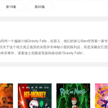
第19集
第20集
俄勒冈州一个偏僻小镇Gravity Falls，在那儿，他们的舅公Stan经营着
但关于这个地方真正诡异的东西并非神秘小屋的陈列品，而是深藏在它茂密的
异事件。请看迪士尼频道荒诞风格动画"Gravity Falls"。