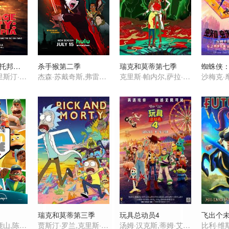
香肠聚会：食托邦第一季
杀手猴第二季
瑞克和莫蒂第七季
蜘蛛侠
塞斯·罗根,克里斯汀·韦格,迈克尔·塞拉,大卫·克朗姆霍茨,爱德华·诺顿,威尔·福特,山姆·理查森,娜塔莎·罗斯韦尔,亚瑟·李斯特
杰森·苏戴奇斯,弗雷德·塔特西奥,奥立薇娅·玛恩,武井乔治,松村艾丽,蕾可·艾尔丝沃斯,诺希尔·达拉尔,Nobi Nakanishi,Mia Korf
克里斯·帕内尔,萨拉·乔克,斯宾瑟·格拉默
瑞克和莫蒂第三季
玩具总动员4
威尔·福特,王鹿山,陈琦烨,乔·费尔斯通,米兰·雷,乔希·汤姆森,Rosie Foss
贾斯汀·罗兰,克里斯·帕内尔,斯宾瑟·格拉默
汤姆·汉克斯,蒂姆·艾伦,安妮·波茨,托尼·海尔,科甘-迈克尔·凯,玛德琳·麦格劳,克里斯蒂娜·亨德里克斯,乔丹·皮尔,基努·里维斯,松村艾丽,杰伊·埃尔南德斯,罗里·艾伦,琼·库萨克,邦尼·亨特,克里斯汀·沙尔,华莱士·肖恩,约翰·拉岑贝格,布莱克·克拉克,朱恩·斯奎布,卡尔·韦瑟斯,唐·里克斯,杰夫·格尔林,朱莉安娜·汉森,爱丝黛儿·哈里斯,劳里·梅特卡夫,史蒂夫·波赛尔,梅尔·布鲁克斯,艾伦·欧朋海默,卡罗尔·博内特,贝蒂·怀特,卡尔·雷纳,比尔·哈德尔,帕特丽夏·阿奎特,提摩西·道尔顿,弗利,梅丽