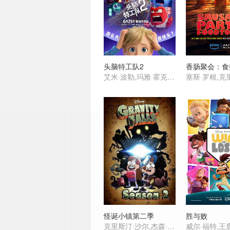
头脑特工队2
艾米·波勒,玛雅·霍克,肯辛顿·托尔曼,莉萨·拉皮拉,托尼·海尔,刘易斯·布莱克,菲利丝·史密斯,阿尤·艾德维利,莉莉玛,格蕾丝·陆,苏梅亚·努里丁-格林,阿黛尔·艾克萨勒霍布洛斯,保罗·沃尔特·豪泽,朱恩·斯奎布,戴安·琳恩,凯尔·麦克拉克伦,伊薇特·尼科尔·布朗,罗恩·芬奇斯,詹姆士·奥斯汀·约翰逊,叶永,史蒂夫·波赛尔
怪诞小镇第二季
胜与败
克里斯汀·沙尔,杰森·雷特,亚历克斯·赫什,琳达·卡德里尼,J·K·西蒙斯,迪·布拉雷·贝克尔,Jackie Buscarino,Niki Yang,Carl Faruolo