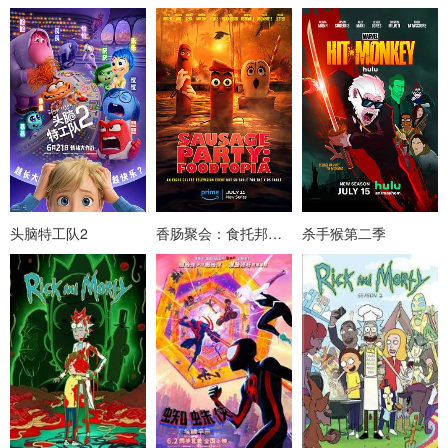
头脑特工队2
香肠聚会：食托邦第一季
杀手猴第二季