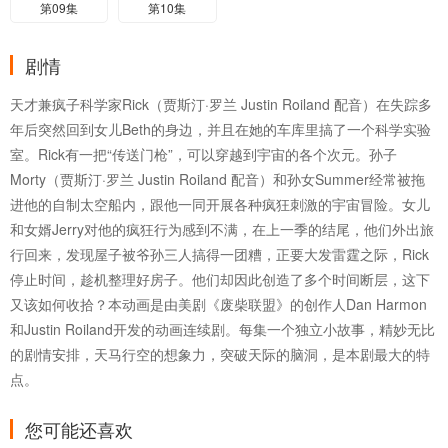
第09集
第10集
剧情
天才兼疯子科学家Rick（贾斯汀·罗兰 Justin Roiland 配音）在失踪多
年后突然回到女儿Beth的身边，并且在她的车库里搞了一个科学实验
室。Rick有一把“传送门枪”，可以穿越到宇宙的各个次元。孙子
Morty（贾斯汀·罗兰 Justin Roiland 配音）和孙女Summer经常被拖
进他的自制太空船内，跟他一同开展各种疯狂刺激的宇宙冒险。女儿
和女婿Jerry对他的疯狂行为感到不满，在上一季的结尾，他们外出旅
行回来，发现屋子被爷孙三人搞得一团糟，正要大发雷霆之际，Rick
停止时间，趁机整理好房子。他们却因此创造了多个时间断层，这下
又该如何收拾？本动画是由美剧《废柴联盟》的创作人Dan Harmon
和Justin Roiland开发的动画连续剧。每集一个独立小故事，精妙无比
的剧情安排，天马行空的想象力，突破天际的脑洞，是本剧最大的特
点。
您可能还喜欢