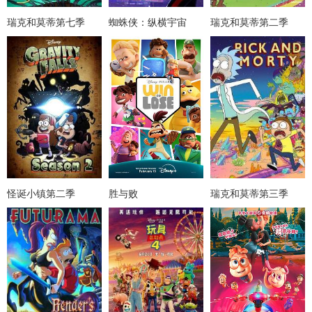
瑞克和莫蒂第七季
蜘蛛侠：纵横宇宙
瑞克和莫蒂第二季
怪诞小镇第二季
胜与败
瑞克和莫蒂第三季