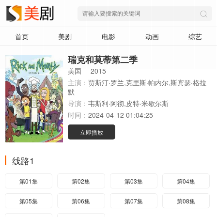
首页
美剧
电影
动画
综艺
瑞克和莫蒂第二季
美国
2015
主演：
贾斯汀·罗兰,克里斯·帕内尔,斯宾瑟·格拉
默
导演：
韦斯利·阿彻,皮特·米歇尔斯
时间：
2024-04-12 01:04:25
立即播放
线路1
第01集
第02集
第03集
第04集
第05集
第06集
第07集
第08集