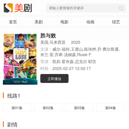
首页
美剧
电影
动画
综艺
胜与败
美国,马来西亚
2025
主演：
威尔·福特,王鹿山,陈琦烨,乔·费尔斯通,
米兰·雷,乔希·汤姆森,Rosie F
导演：
凯莉·霍布森,迈克尔·耶茨
时间：
2025-02-27 12:02:17
立即播放
线路1
第01集
第02集
第03集
第04集
剧情