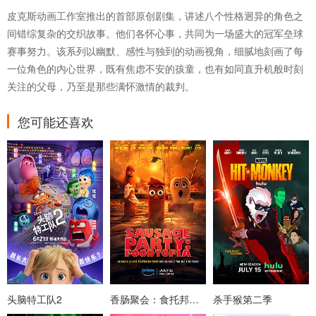
皮克斯动画工作室推出的首部原创剧集，讲述八个性格迥异的角色之
间错综复杂的交织故事。他们各怀心事，共同为一场盛大的冠军垒球
赛事努力。该系列以幽默、感性与独到的动画视角，细腻地刻画了每
一位角色的内心世界，既有焦虑不安的孩童，也有如同直升机般时刻
关注的父母，乃至是那些满怀激情的裁判。
您可能还喜欢
头脑特工队2
香肠聚会：食托邦第一季
杀手猴第二季