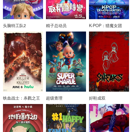
头脑特工队2
精子总动员
K-POP：猎魔女团
铁血战士：杀戮之王
超级查理
好鞋成双