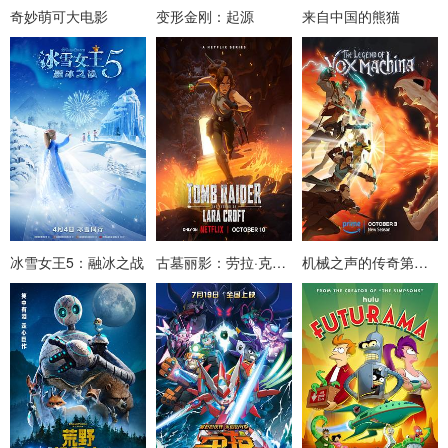
奇妙萌可大电影
变形金刚：起源
来自中国的熊猫
冰雪女王5：融冰之战
古墓丽影：劳拉·克劳馥传奇
机械之声的传奇第三季