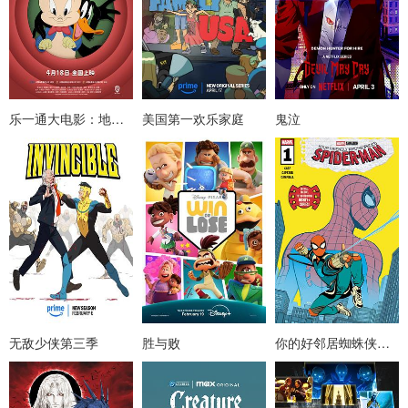
乐一通大电影：地球爆炸之日
美国第一欢乐家庭
鬼泣
无敌少侠第三季
胜与败
你的好邻居蜘蛛侠第一季