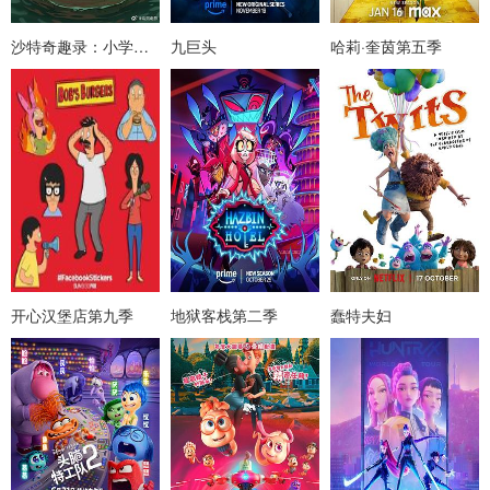
沙特奇趣录：小学生大冒险
九巨头
哈莉·奎茵第五季
开心汉堡店第九季
地狱客栈第二季
蠢特夫妇