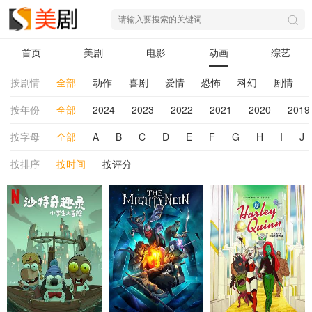
首页
美剧
电影
动画
综艺
按剧情
全部
动作
喜剧
爱情
恐怖
科幻
剧情
按年份
全部
2024
2023
2022
2021
2020
2019
按字母
全部
A
B
C
D
E
F
G
H
I
J
按排序
按时间
按评分