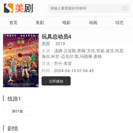
首页
美剧
电影
动画
综艺
玩具总动员4
美国
2019
主演：
汤姆·汉克斯,蒂姆·艾伦,安妮·波茨,托尼·
海尔,科甘-迈克尔·凯,玛德琳·麦格
导演：
乔什·库雷
时间：
2024-04-13 01:04:45
立即播放
线路1
第01集
剧情