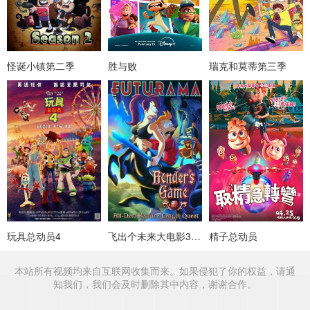
怪诞小镇第二季
胜与败
瑞克和莫蒂第三季
玩具总动员4
飞出个未来大电影3：班德的游戏
精子总动员
本站所有视频均来自互联网收集而来。如果侵犯了你的权益，请通
知我们，我们会及时删除其中内容，谢谢合作。