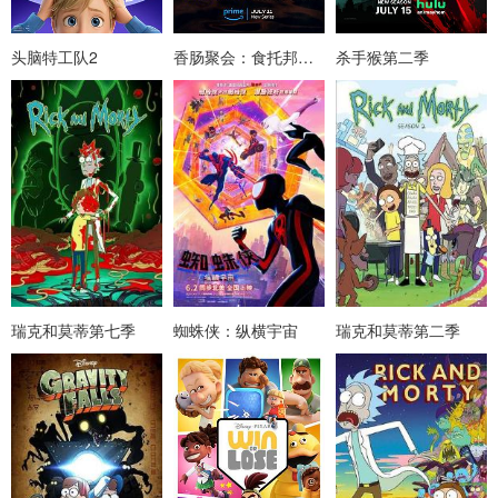
头脑特工队2
香肠聚会：食托邦第一季
杀手猴第二季
瑞克和莫蒂第七季
蜘蛛侠：纵横宇宙
瑞克和莫蒂第二季