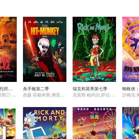
香肠聚会：食托邦第一季
杀手猴第二季
瑞克和莫蒂第七季
蜘蛛侠
塞斯·罗根,克里斯汀·韦格,迈克尔·塞拉,大卫·克朗姆霍茨,爱德华·诺顿,威尔·福特,山姆·理查森,娜塔莎·罗斯韦尔,亚瑟·李斯特
杰森·苏戴奇斯,弗雷德·塔特西奥,奥立薇娅·玛恩,武井乔治,松村艾丽,蕾可·艾尔丝沃斯,诺希尔·达拉尔,Nobi Nakanishi,Mia Korf
克里斯·帕内尔,萨拉·乔克,斯宾瑟·格拉默