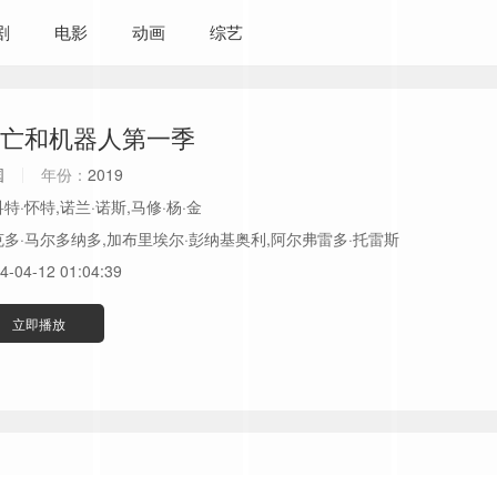
剧
电影
动画
综艺
亡和机器人第一季
国
年份：
2019
特·怀特,诺兰·诺斯,马修·杨·金
克多·马尔多纳多,加布里埃尔·彭纳基奥利,阿尔弗雷多·托雷斯
4-04-12 01:04:39
立即播放