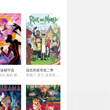
：纵横宇宙
瑞克和莫蒂第二季
沙梅克·摩尔,海莉·斯坦菲尔德,奥斯卡·伊萨克,杰克·约翰逊,伊萨·雷,詹森·舒瓦兹曼,马赫沙拉·阿里,布莱恩·泰里·亨利,劳伦·维勒斯,丹尼尔·卡卢亚,卡兰·索尼,安迪·萨姆伯格,乔玛·塔科内,唐纳德·格洛弗,谢伊·惠格姆,阿曼德拉·斯坦伯格 ,瑞秋·德拉彻,佩吉·陆,安德鲁·加菲尔德,佐伊·克罗维兹,约翰·木兰尼,贵美子·格伦,克里斯·派恩
贾斯汀·罗兰,克里斯·帕内尔,斯宾瑟·格拉默