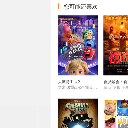
您可能还喜欢
头脑特工队2
艾米·波勒,玛雅·霍克,肯辛顿·托尔曼,莉萨·拉皮拉,托尼·海尔,刘易斯·布莱克,菲利丝·史密斯,阿尤·艾德维利,莉莉玛,格蕾丝·陆,苏梅亚·努里丁-格林,阿黛尔·艾克萨勒霍布洛斯,保罗·沃尔特·豪泽,朱恩·斯奎布,戴安·琳恩,凯尔·麦克拉克伦,伊薇特·尼科尔·布朗,罗恩·芬奇斯,詹姆士·奥斯汀·约翰逊,叶永,史蒂夫·波赛尔