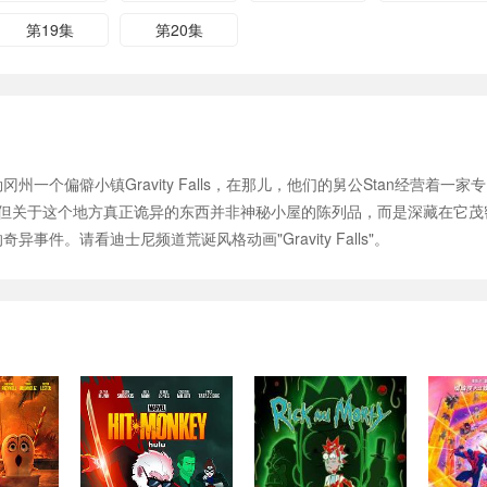
第19集
第20集
俄勒冈州一个偏僻小镇Gravity Falls，在那儿，他们的舅公Stan经营着
但关于这个地方真正诡异的东西并非神秘小屋的陈列品，而是深藏在它茂密的
异事件。请看迪士尼频道荒诞风格动画"Gravity Falls"。