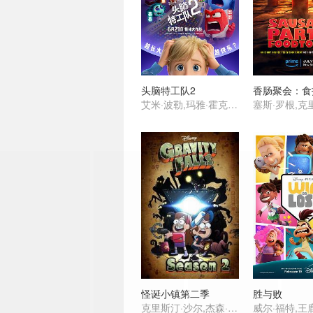
头脑特工队2
艾米·波勒,玛雅·霍克,肯辛顿·托尔曼,莉萨·拉皮拉,托尼·海尔,刘易斯·布莱克,菲利丝·史密斯,阿尤·艾德维利,莉莉玛,格蕾丝·陆,苏梅亚·努里丁-格林,阿黛尔·艾克萨勒霍布洛斯,保罗·沃尔特·豪泽,朱恩·斯奎布,戴安·琳恩,凯尔·麦克拉克伦,伊薇特·尼科尔·布朗,罗恩·芬奇斯,詹姆士·奥斯汀·约翰逊,叶永,史蒂夫·波赛尔
怪诞小镇第二季
胜与败
克里斯汀·沙尔,杰森·雷特,亚历克斯·赫什,琳达·卡德里尼,J·K·西蒙斯,迪·布拉雷·贝克尔,Jackie Buscarino,Niki Yang,Carl Faruolo