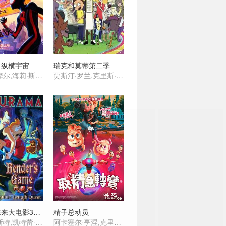
：纵横宇宙
瑞克和莫蒂第二季
沙梅克·摩尔,海莉·斯坦菲尔德,奥斯卡·伊萨克,杰克·约翰逊,伊萨·雷,詹森·舒瓦兹曼,马赫沙拉·阿里,布莱恩·泰里·亨利,劳伦·维勒斯,丹尼尔·卡卢亚,卡兰·索尼,安迪·萨姆伯格,乔玛·塔科内,唐纳德·格洛弗,谢伊·惠格姆,阿曼德拉·斯坦伯格 ,瑞秋·德拉彻,佩吉·陆,安德鲁·加菲尔德,佐伊·克罗维兹,约翰·木兰尼,贵美子·格伦,克里斯·派恩
贾斯汀·罗兰,克里斯·帕内尔,斯宾瑟·格拉默
飞出个未来大电影3：班德的游戏
精子总动员
比利·维斯特,凯特蕾·萨加尔,约翰·迪·马吉欧,特蕾丝·麦克尼尔,莫里斯·拉马奇,菲尔·拉马,劳伦·汤姆,大卫·赫尔曼,凯斯·索西,弗兰克·维尔克
阿卡塞尔·亨涅,克里斯蒂安·鲁贝克,Mathilde Thomine Storm,比约恩·桑德奎斯特,娜思琳·库斯拉维,Christian Fredrik Mikkelsen