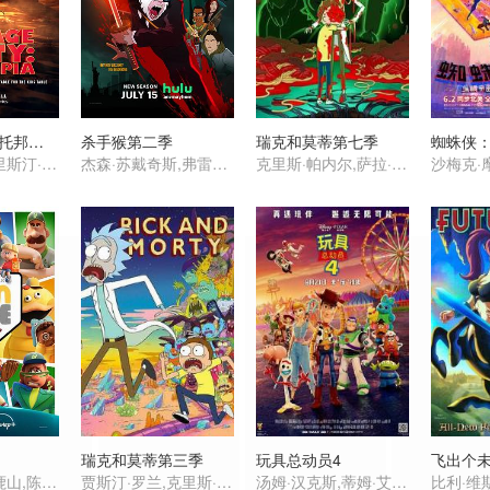
香肠聚会：食托邦第一季
杀手猴第二季
瑞克和莫蒂第七季
蜘蛛侠
塞斯·罗根,克里斯汀·韦格,迈克尔·塞拉,大卫·克朗姆霍茨,爱德华·诺顿,威尔·福特,山姆·理查森,娜塔莎·罗斯韦尔,亚瑟·李斯特
杰森·苏戴奇斯,弗雷德·塔特西奥,奥立薇娅·玛恩,武井乔治,松村艾丽,蕾可·艾尔丝沃斯,诺希尔·达拉尔,Nobi Nakanishi,Mia Korf
克里斯·帕内尔,萨拉·乔克,斯宾瑟·格拉默
瑞克和莫蒂第三季
玩具总动员4
威尔·福特,王鹿山,陈琦烨,乔·费尔斯通,米兰·雷,乔希·汤姆森,Rosie Foss
贾斯汀·罗兰,克里斯·帕内尔,斯宾瑟·格拉默
汤姆·汉克斯,蒂姆·艾伦,安妮·波茨,托尼·海尔,科甘-迈克尔·凯,玛德琳·麦格劳,克里斯蒂娜·亨德里克斯,乔丹·皮尔,基努·里维斯,松村艾丽,杰伊·埃尔南德斯,罗里·艾伦,琼·库萨克,邦尼·亨特,克里斯汀·沙尔,华莱士·肖恩,约翰·拉岑贝格,布莱克·克拉克,朱恩·斯奎布,卡尔·韦瑟斯,唐·里克斯,杰夫·格尔林,朱莉安娜·汉森,爱丝黛儿·哈里斯,劳里·梅特卡夫,史蒂夫·波赛尔,梅尔·布鲁克斯,艾伦·欧朋海默,卡罗尔·博内特,贝蒂·怀特,卡尔·雷纳,比尔·哈德尔,帕特丽夏·阿奎特,提摩西·道尔顿,弗利,梅丽