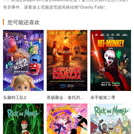
奇异事件。请看迪士尼频道荒诞风格动画"Gravity Falls"。
您可能还喜欢
头脑特工队2
香肠聚会：食托邦第一季
杀手猴第二季