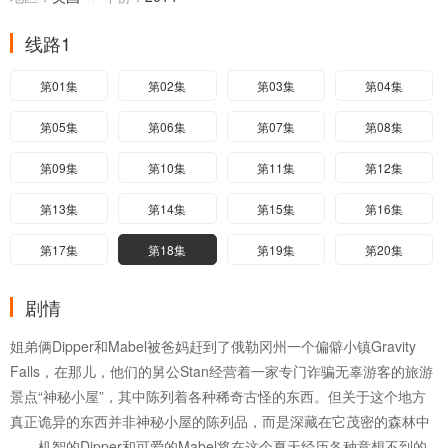
线路1
第01集
第02集
第03集
第04集
第05集
第06集
第07集
第08集
第09集
第10集
第11集
第12集
第13集
第14集
第15集
第16集
第17集
第18集
第19集
第20集
剧情
姐弟俩Dipper和Mabel被爸妈赶到了俄勒冈州一个偏僻小镇Gravity
Falls，在那儿，他们的舅公Stan经营着一家专门诈骗无辜游客的旅游
景点“神秘小屋”，其中陈列着各种稀奇古怪的东西。但关于这个地方
真正诡异的东西并非神秘小屋的陈列品，而是深藏在它茂密的森林中
……机智的Dipper和可爱的Mabel将在这个夏天经历各种意想不到的