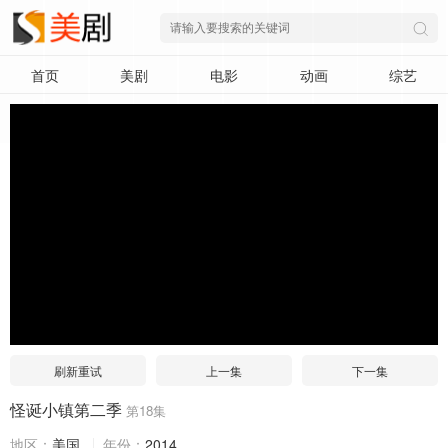
首页
美剧
电影
动画
综艺
刷新重试
上一集
下一集
怪诞小镇第二季
第18集
地区：
美国
年份：
2014