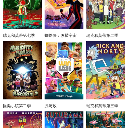
瑞克和莫蒂第七季
蜘蛛侠：纵横宇宙
瑞克和莫蒂第二季
怪诞小镇第二季
胜与败
瑞克和莫蒂第三季