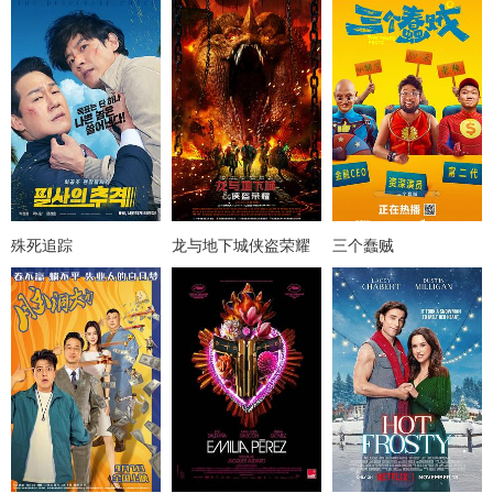
殊死追踪
龙与地下城侠盗荣耀
三个蠢贼