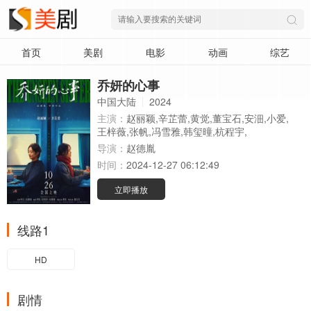
首页
美剧
电影
动画
综艺
乔妍的心事
中国大陆
2024
主演：
赵丽颖,辛芷蕾,黄觉,董宝石,安沺,小爱,
王梓薇,张帆,冯雪雅,韩玺曈,杭程宇,
导演：
赵德胤
时间：
2024-12-27 06:12:49
立即播放
线路1
HD
剧情