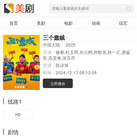
首页
美剧
电影
动画
综艺
三个蠢贼
中国大陆
2025
主演：
修睿,杜玉明,衣云鹤,孙蛟龙,耿一正,唐鉴
军,高旻睿,张百乔
导演：
陈泳旭
时间：
2024-12-17 08:12:08
立即播放
线路1
HD
剧情