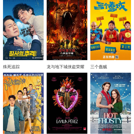
殊死追踪
龙与地下城侠盗荣耀
三个蠢贼