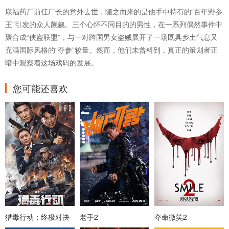
康福药厂前任厂长的意外去世，随之而来的是他手中持有的“百年野参
王”引发的众人觊觎。三个心怀不同目的的男性，在一系列偶然事件中
聚合成“侠盗联盟”，与一对跨国男女盗贼展开了一场既具乡土气息又
充满国际风格的“夺参”较量。然而，他们未曾料到，真正的策划者正
暗中观察着这场戏码的发展。
您可能还喜欢
猎毒行动：终极对决
老手2
夺命微笑2