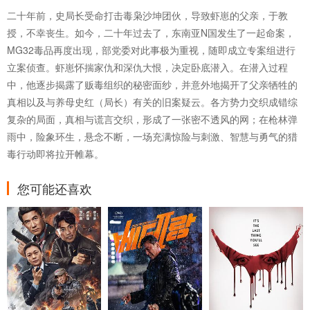
二十年前，史局长受命打击毒枭沙坤团伙，导致虾崽的父亲，于教
授，不幸丧生。如今，二十年过去了，东南亚N国发生了一起命案，
MG32毒品再度出现，部党委对此事极为重视，随即成立专案组进行
立案侦查。虾崽怀揣家仇和深仇大恨，决定卧底潜入。在潜入过程
中，他逐步揭露了贩毒组织的秘密面纱，并意外地揭开了父亲牺牲的
真相以及与养母史红（局长）有关的旧案疑云。各方势力交织成错综
复杂的局面，真相与谎言交织，形成了一张密不透风的网；在枪林弹
雨中，险象环生，悬念不断，一场充满惊险与刺激、智慧与勇气的猎
毒行动即将拉开帷幕。
您可能还喜欢