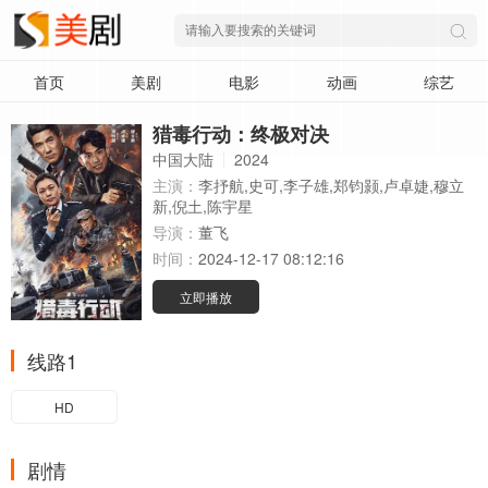
首页
美剧
电影
动画
综艺
猎毒行动：终极对决
中国大陆
2024
主演：
李抒航,史可,李子雄,郑钧颢,卢卓婕,穆立
新,倪土,陈宇星
导演：
董飞
时间：
2024-12-17 08:12:16
立即播放
线路1
HD
剧情