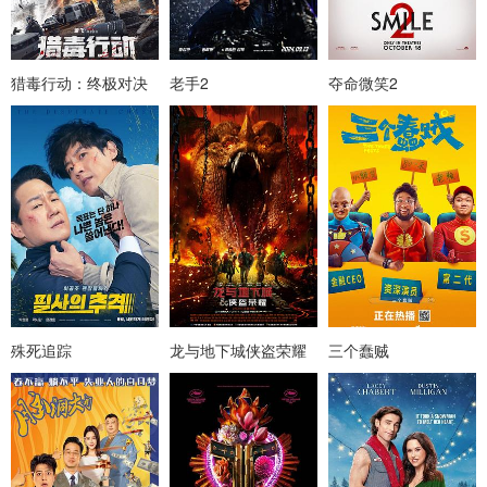
猎毒行动：终极对决
老手2
夺命微笑2
殊死追踪
龙与地下城侠盗荣耀
三个蠢贼