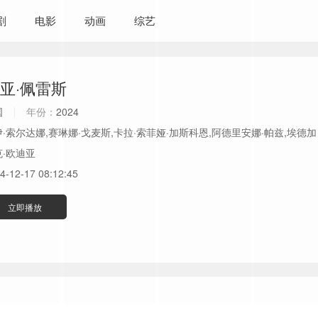
剧
电影
动画
综艺
亚·佩雷斯
国
年份：
2024
·索尔达娜,赛琳娜·戈麦斯,卡拉·索菲娅·加斯科恩,阿德里安娜·帕兹,埃德加
克·欧迪亚
4-12-17 08:12:45
立即播放