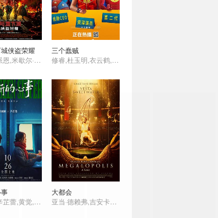
下城侠盗荣耀
三个蠢贼
克里斯·派恩,米歇尔·罗德里格兹,雷吉-让·佩吉,贾斯蒂斯·史密斯,索菲娅·莉莉丝,休·格兰特,克洛伊·科尔曼,黛茜·海德,布莱德利·库珀,Kyle,Hixon,斯宾塞·怀尔丁,Will,Irvine,尼古拉斯·布兰,布莱恩·拉金,Sarah,Amankwah,Colin,Carnegie,丹·普尔,伊恩·汉摩尔,保罗·巴泽利,肯尼斯·克拉德,杰森·王,海莉·玛丽·艾克斯,达伦·肯特,菲利普·布罗迪,阿皮·普拉特,艾德·奥斯蒙德,Niamh,McCormack,安东·辛普森-泰迪,特雷弗·坎斯瓦兰,谢默斯
修睿,杜玉明,衣云鹤,孙蛟龙,耿一正,唐鉴军,高旻睿,张百乔
心事
大都会
赵丽颖,辛芷蕾,黄觉,董宝石,安沺,小爱,王梓薇,张帆,冯雪雅,韩玺曈,杭程宇,崔俊,甫枭虎,李延,张会苓,王福安
亚当·德赖弗,吉安卡罗·埃斯波西托,娜塔莉·伊曼纽尔,奥布瑞·普拉扎,希亚·拉博夫,达斯汀·霍夫曼,乔恩·沃伊特,劳伦斯·菲什伯恩,塔莉娅·夏尔,詹姆斯·瑞马尔,詹森·舒瓦兹曼,D·B·斯威尼,凯瑟琳·亨特,克洛伊·菲内曼,巴萨扎·盖提,索尼娅·阿马尔,夏洛林·阿莫亚,格蕾丝·万德沃尔,查理·塔尔伯特,伊莎贝尔·库斯曼