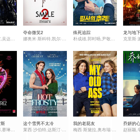
夺命微笑2
殊死追踪
龙与地
黄政民,丁海寅,吴达洙,张允柱,吴代焕,金时厚
娜奥米·斯科特,凯尔·加尔纳,德鲁·巴里摩尔,罗丝玛丽·德薇特,卢卡斯·盖奇,迪兰·格鲁拉,彼得·雅各布森,雷·尼科尔森,劳尔·卡斯提洛,达芙妮·泽利,迈尔斯·古铁雷斯-赖利,Zebedee Row,Delphi Harrington,Micaela Lamas,David Peter White
朴成雄,郭时旸,尹敬浩,金光奎,郑幼贞,申承焕,朴孝朱
雷斯
这个雪男不太冷
我的老屁友
乔妍的
佐伊·索尔达娜,赛琳娜·戈麦斯,卡拉·索菲娅·加斯科恩,阿德里安娜·帕兹,埃德加·拉米雷兹,马克·伊瓦涅,Eduardo Aladro,Emiliano Edmundo Hasan Jalil,Gaël Murgia-Fur,Tirso Pietriga,Xiomara Melissa Ahumada Quito,Magali Brito,Jarib dit Javier Zagoya Montiel,Sébastien Fruit,Alejandr
莱西·沙伯特,达斯汀·米利甘,凯蒂·米克松,罗伦·荷莉,克里斯尔·斯塔休斯,乔·洛·特鲁格里奥,克雷格·罗宾森,Sherry Miller,Sarah DeSouza-Coelho,索菲娅·韦伯斯特,Bobby Daniels,Jennie Esnard,Christine Okuda Hara,Janice Israeloff
梅西·斯黛拉,奥布瑞·普拉扎,珀西·海恩斯·怀特,麦迪·齐格勒,玛丽亚·迪齐亚,赛斯·艾萨克·约翰森,Kerrice Brooks,Carter Trozzolo,Remington Schneider