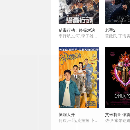
猎毒行动：终极对决
老手2
李抒航,史可,李子雄,郑钧颢,卢卓婕,穆立新,倪土,陈宇星
脑洞大开
艾米莉亚·佩
何欢,王迅,克拉拉,卜钰,孙越,九孔,李百惠,李小胖