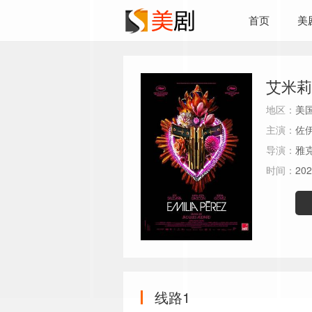
首页
美
艾米莉
地区：
美
主演：
佐伊
导演：
雅
时间：
202
线路1