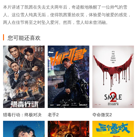
本片讲述了凯茜在失去丈夫两年后，奇迹般地唤醒了一位帅气的雪
人。这位雪人纯真无垢，使得凯茜重拾欢笑，体验爱与被爱的感觉，
两人在佳节将至之时坠入爱河。然而，雪人却未曾消融。
您可能还喜欢
猎毒行动：终极对决
老手2
夺命微笑2