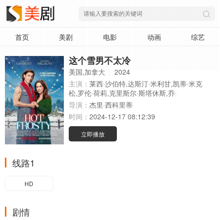
首页
美剧
电影
动画
综艺
这个雪男不太冷
美国,加拿大
2024
主演：
莱西·沙伯特,达斯汀·米利甘,凯蒂·米克
松,罗伦·荷莉,克里斯尔·斯塔休斯,乔·
导演：
杰里·西科里蒂
时间：
2024-12-17 08:12:39
立即播放
线路1
HD
剧情