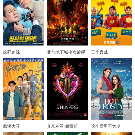
殊死追踪
龙与地下城侠盗荣耀
三个蠢贼
脑洞大开
艾米莉亚·佩雷斯
这个雪男不太冷