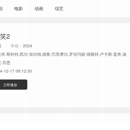
剧
电影
动画
综艺
笑2
国
年份：
2024
米·斯科特,凯尔·加尔纳,德鲁·巴里摩尔,罗丝玛丽·德薇特,卢卡斯·盖奇,迪
·芬恩
4-12-17 08:12:30
立即播放