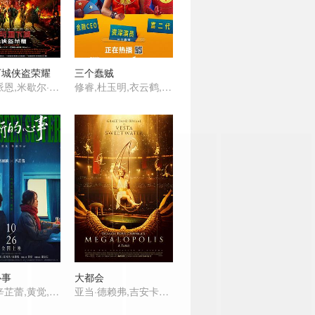
下城侠盗荣耀
三个蠢贼
克里斯·派恩,米歇尔·罗德里格兹,雷吉-让·佩吉,贾斯蒂斯·史密斯,索菲娅·莉莉丝,休·格兰特,克洛伊·科尔曼,黛茜·海德,布莱德利·库珀,Kyle,Hixon,斯宾塞·怀尔丁,Will,Irvine,尼古拉斯·布兰,布莱恩·拉金,Sarah,Amankwah,Colin,Carnegie,丹·普尔,伊恩·汉摩尔,保罗·巴泽利,肯尼斯·克拉德,杰森·王,海莉·玛丽·艾克斯,达伦·肯特,菲利普·布罗迪,阿皮·普拉特,艾德·奥斯蒙德,Niamh,McCormack,安东·辛普森-泰迪,特雷弗·坎斯瓦兰,谢默斯
修睿,杜玉明,衣云鹤,孙蛟龙,耿一正,唐鉴军,高旻睿,张百乔
心事
大都会
赵丽颖,辛芷蕾,黄觉,董宝石,安沺,小爱,王梓薇,张帆,冯雪雅,韩玺曈,杭程宇,崔俊,甫枭虎,李延,张会苓,王福安
亚当·德赖弗,吉安卡罗·埃斯波西托,娜塔莉·伊曼纽尔,奥布瑞·普拉扎,希亚·拉博夫,达斯汀·霍夫曼,乔恩·沃伊特,劳伦斯·菲什伯恩,塔莉娅·夏尔,詹姆斯·瑞马尔,詹森·舒瓦兹曼,D·B·斯威尼,凯瑟琳·亨特,克洛伊·菲内曼,巴萨扎·盖提,索尼娅·阿马尔,夏洛林·阿莫亚,格蕾丝·万德沃尔,查理·塔尔伯特,伊莎贝尔·库斯曼