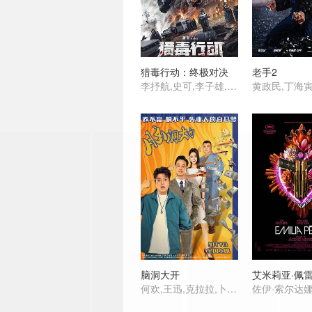
猎毒行动：终极对决
老手2
李抒航,史可,李子雄,郑钧颢,卢卓婕,穆立新,倪土,陈宇星
脑洞大开
艾米莉亚·佩
何欢,王迅,克拉拉,卜钰,孙越,九孔,李百惠,李小胖