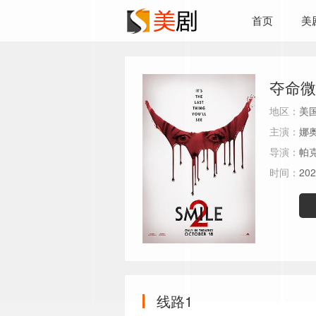
首页
美
夺命微
地区：
美
主演：
娜奥
导演：
帕克
时间：
202
线路1