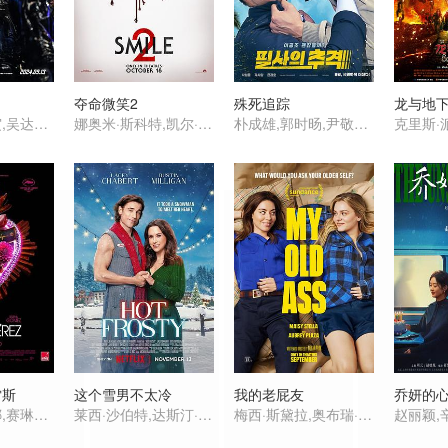
夺命微笑2
殊死追踪
龙与地
黄政民,丁海寅,吴达洙,张允柱,吴代焕,金时厚
娜奥米·斯科特,凯尔·加尔纳,德鲁·巴里摩尔,罗丝玛丽·德薇特,卢卡斯·盖奇,迪兰·格鲁拉,彼得·雅各布森,雷·尼科尔森,劳尔·卡斯提洛,达芙妮·泽利,迈尔斯·古铁雷斯-赖利,Zebedee Row,Delphi Harrington,Micaela Lamas,David Peter White
朴成雄,郭时旸,尹敬浩,金光奎,郑幼贞,申承焕,朴孝朱
雷斯
这个雪男不太冷
我的老屁友
乔妍的
佐伊·索尔达娜,赛琳娜·戈麦斯,卡拉·索菲娅·加斯科恩,阿德里安娜·帕兹,埃德加·拉米雷兹,马克·伊瓦涅,Eduardo Aladro,Emiliano Edmundo Hasan Jalil,Gaël Murgia-Fur,Tirso Pietriga,Xiomara Melissa Ahumada Quito,Magali Brito,Jarib dit Javier Zagoya Montiel,Sébastien Fruit,Alejandr
莱西·沙伯特,达斯汀·米利甘,凯蒂·米克松,罗伦·荷莉,克里斯尔·斯塔休斯,乔·洛·特鲁格里奥,克雷格·罗宾森,Sherry Miller,Sarah DeSouza-Coelho,索菲娅·韦伯斯特,Bobby Daniels,Jennie Esnard,Christine Okuda Hara,Janice Israeloff
梅西·斯黛拉,奥布瑞·普拉扎,珀西·海恩斯·怀特,麦迪·齐格勒,玛丽亚·迪齐亚,赛斯·艾萨克·约翰森,Kerrice Brooks,Carter Trozzolo,Remington Schneider