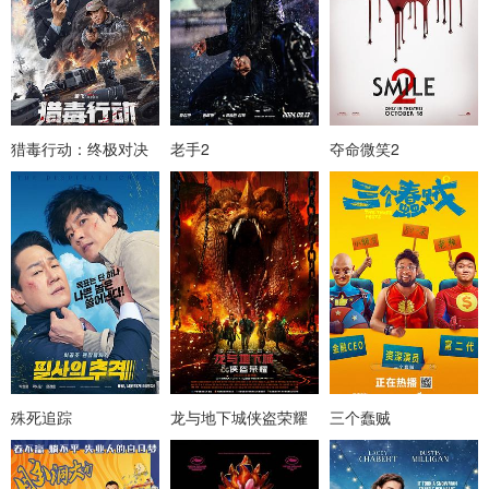
猎毒行动：终极对决
老手2
夺命微笑2
殊死追踪
龙与地下城侠盗荣耀
三个蠢贼