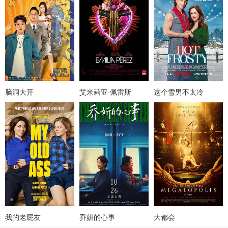
脑洞大开
艾米莉亚·佩雷斯
这个雪男不太冷
我的老屁友
乔妍的心事
大都会