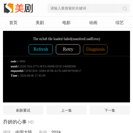
首页
美剧
电影
动画
综艺
刷新重试
上一集
下一集
乔妍的心事
HD
地区：
中国大陆
年份：
2024