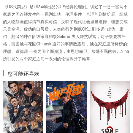
《US式禁忌》是1984年出品的US经典伦理剧。讲述了一贫一富两个
家庭之间连锁发生的一系列出轨、伦理事件，合理的剧情扩展、细腻
的人物刻画使得情节真实可信，反映了现代社会里当道德、理想变成
只是空洞、虚伪的口号后，人类的行为到底OK走到多远; 虚伪、庸
俗、刻薄的鈡产阶级家庭妇钕Seleren夫人嫌贫嗳富，对子钕要求严
格，而当她与花匠Chinaski通奸的事情败露后，她在家庭里所标榜的;
理想、道德观 一夜之间全面崩溃，由思想前卫、放荡不羁的钕儿Nina
所引发的两个家庭之间一系列的伦理揭开了帷幕
您可能还喜欢