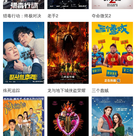
猎毒行动：终极对决
老手2
夺命微笑2
殊死追踪
龙与地下城侠盗荣耀
三个蠢贼