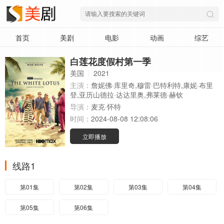
首页
美剧
电影
动画
综艺
白莲花度假村第一季
美国
2021
主演：
詹妮佛·库里奇,穆雷·巴特利特,康妮·布里
登,亚历山德拉·达达里奥,弗莱德·赫钦
导演：
麦克·怀特
时间：
2024-08-08 12:08:06
立即播放
线路1
第01集
第02集
第03集
第04集
第05集
第06集