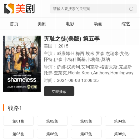
首页
美剧
电影
动画
综艺
无耻之徒(美版) 第五季
美国
2015
主演：
威廉姆·H·梅西,埃米·罗森,杰瑞米·艾伦·
怀特,伊森·卡特科斯基,卡梅隆·莫纳
导演：
萨娜·汉姆利,艾利克斯·格雷夫斯,克里斯
托弗·查莱克,Richie,Keen,Anthony,Hemingway
时间：
2024-08-08 12:08:25
立即播放
线路1
第01集
第02集
第03集
第04集
第05集
第06集
第07集
第08集