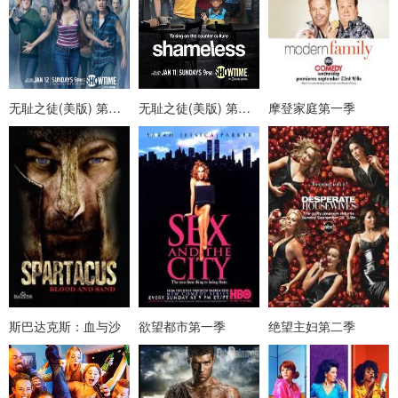
无耻之徒(美版) 第四季
无耻之徒(美版) 第五季
摩登家庭第一季
斯巴达克斯：血与沙
欲望都市第一季
绝望主妇第二季