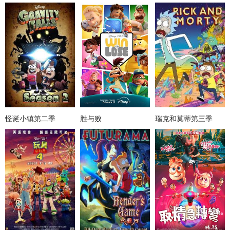
怪诞小镇第二季
胜与败
瑞克和莫蒂第三季