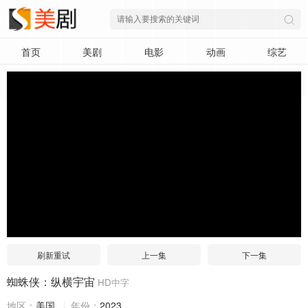
首页
美剧
电影
动画
综艺
刷新重试
上一集
下一集
蜘蛛侠：纵横宇宙
HD中字
地区：
美国
年份：
2023