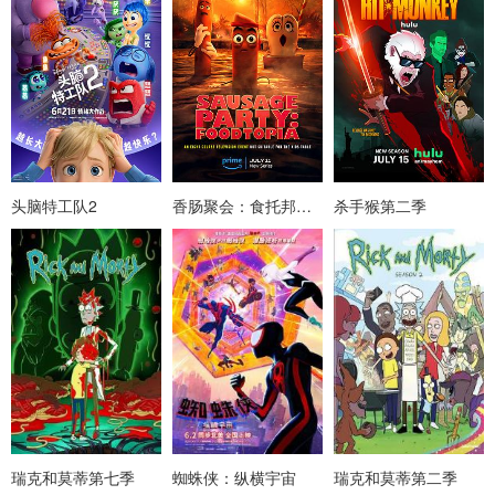
头脑特工队2
香肠聚会：食托邦第一季
杀手猴第二季
瑞克和莫蒂第七季
蜘蛛侠：纵横宇宙
瑞克和莫蒂第二季