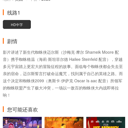
线路1
HD中字
剧情
影片讲述了新生代蜘蛛侠迈尔斯（沙梅克·摩尔 Shameik Moore 配
音）携手蜘蛛格温（海莉·斯坦菲尔德 Hailee Steinfeld 配音），穿越
多元宇宙踏上更宏大的冒险征程的故事。面临每个蜘蛛侠都会失去至
亲的宿命，迈尔斯誓言打破命运魔咒，找到属于自己的英雄之路。而
这个决定和蜘蛛侠2099（奥斯卡·伊萨克 Oscar Is aac 配音）所领军
的蜘蛛联盟产生了极大冲突，一场以一敌百的蜘蛛侠大内战即将拉
响！
您可能还喜欢